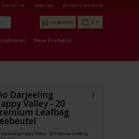
CONTACT US
ANMELDEN
EIN KONTO ERSTELLEN
Cart
Vergleichen
0
Suche
onalisieren
Neue Produkte
io Darjeeling
appy Valley - 20
remium Leafbag
eebeutel
 Darjeeling Happy Valley - 20 Premium Leafbag
ebeutel