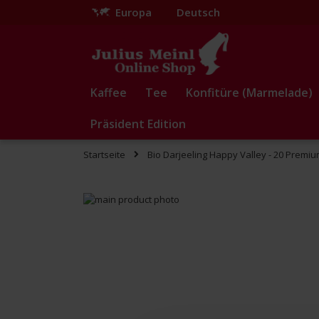
Europa
Deutsch
Zum
Inhalt
springen
Kaffee
Tee
Konfitüre (Marmelade)
Präsident Edition
Startseite
Bio Darjeeling Happy Valley - 20 Premi
Zum
Ende
Zum
der
Anfang
Bildgalerie
der
springen
Bildgalerie
springen