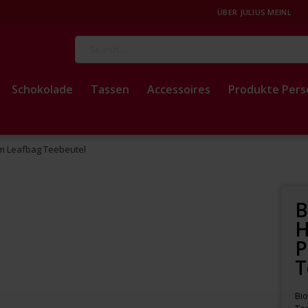
ÜBER JULIUS MEINL
Suche
Schokolade
Tassen
Accessoires
Produkte Pers
um Leafbag Teebeutel
B
H
P
T
Bio
Te