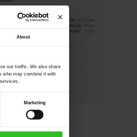
10,80
Lieferbarkeit:
Auf Lager
Produktcode
95000
Artikelnr.
20256
About
In den Warenkorb
se our traffic. We also share
ers who may combine it with
 services.
Marketing