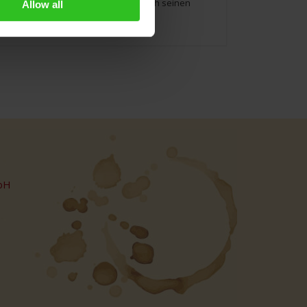
erntet. Dieser Tee zeichnet sich durch seinen
Allow all
 2.3g Tee.
bH