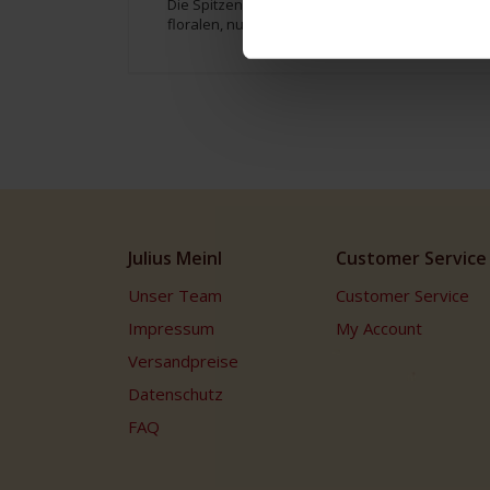
Die Spitzenqualität aus biologischem Anbau wir
floralen, nuancenreichen Geschmack aus. Empfohl
Julius Meinl
Customer Service
Unser Team
Customer Service
Impressum
My Account
Versandpreise
Datenschutz
FAQ