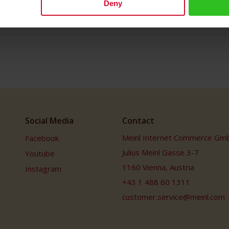
d im Teegarten Happy Valley, am Fuße des Himalaya-Gebirges, per Hand ge
Deny
ene Zubereitung im Teeglas: 3-5 Minuten Brühzeit. Ein Teebeutel enthält
Social Media
Contact
Meinl Internet Commerce Gm
Facebook
Julius Meinl Gasse 3-7
Youtube
1160 Vienna, Austria
Instagram
+43 1 488 60 1311
customer.service@meinl.com