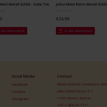
Meinl Metall Schild - India Tee
Julius Meinl Retro Metall Schil
Rating:
0%
0
€24,99
n den Warenkorb
In den Warenkorb
Social Media
Contact
Meinl Internet Commerce Gm
Facebook
Julius Meinl Gasse 3-7
Youtube
1160 Vienna, Austria
Instagram
+43 1 488 60 1311