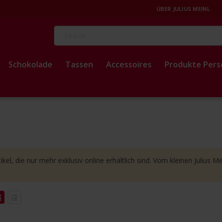
ÜBER JULIUS MEINL
Suche
Schokolade
Tassen
Accessoires
Produkte Pers
rtikel, die nur mehr exklusiv online erhältlich sind. Vom kleinen Julius
eigend
Anzeigen
eren
als
Liste
Liste