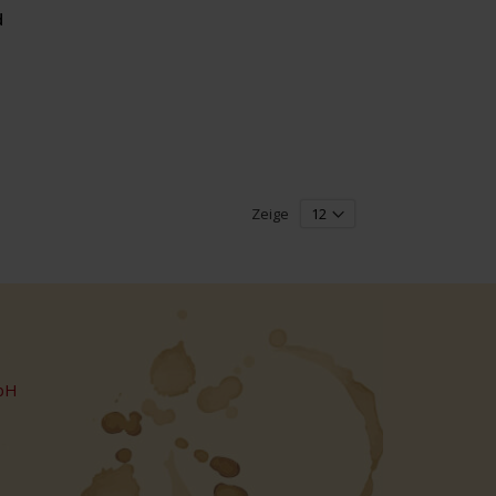
d
Zeige
bH