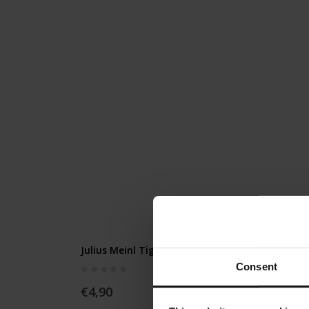
Julius Meinl Tiger Magnet
Julius
Schoko
Consent
Rating:
0%
Rating:
€4,90
0%
€4,90