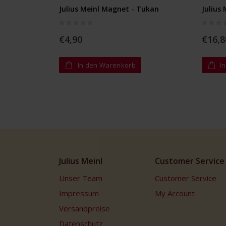
Julius Meinl Magnet - Tukan
Julius 
Rating:
Rating:
0%
0%
€4,90
€16,8
In den Warenkorb
I
Julius Meinl
Customer Service
Unser Team
Customer Service
Impressum
My Account
Versandpreise
Datenschutz