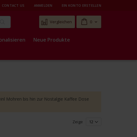
CONTACT US
ANMELDEN
EIN KONTO ERSTELLEN
Cart
Vergleichen
0
Suche
onalisieren
Neue Produkte
 Meinl Mohren bis hin zur Nostalgie Kaffee Dose
Zeige