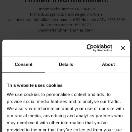
Firmenbuchnummer: FN 184851s
Firmenbuchgericht: Handelsgericht Wien
Umsatzsteuer Identifikationsnummer (UID Nummer): ATU 4763 5509
UK Steuernummer: 153063731
Geschäftsführer: Thomas Meinl
Bankverbindung:
Zahlungsempfänger: Meinl Internet Commerce GmbH
IBAN : AT852011100004664140
Consent
Details
About
BIC: GIBAATWWXXX
Blattlinie:
This website uses cookies
Verantwortlich für eigene Inhalte des Webportals: Meinl Internet
We use cookies to personalise content and ads, to
Commerce GmbH
provide social media features and to analyse our traffic.
We also share information about your use of our site with
our social media, advertising and analytics partners who
Offenlegung
may combine it with other information that you’ve
Meinl Internet Commerce GmbH ist bemüht, im Rahmen des
provided to them or that they’ve collected from your use
Zumutbaren auf dieser Website richtige und vollständige