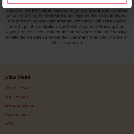
in einen Frame des Linksetzers ist unzulässig. Sollte eine Website,
auf die wir verlinkt haben, rechtswidrige Inhalte enthalten, so bitten
wir um Mitteilung, der Link wird dann umgehend nach Kenntnis von
uns entfernt. Ausser Meinl Internet Commerce GmbH ist niemand
berechtigt, Inhalte, Grafiken, Quelltexte, Angebote, Preisangaben,
Logos, Firmenzeichen, Marken, Immaterialgüterrechte oder sonstige
Inhalte der Website zu verwenden, veröffentlichen oder in anderer
Weise zu nutzen.
Julius Meinl
Unser Team
Impressum
Versandpreise
Datenschutz
FAQ