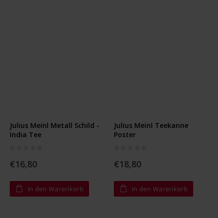
Julius Meinl Metall Schild -
Julius Meinl Teekanne
India Tee
Poster
Rating:
Rating:
0%
0%
€16,80
€18,80
In den Warenkorb
In den Warenkorb