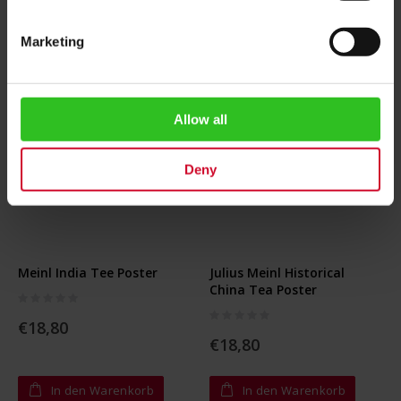
Marketing
Allow all
Deny
Meinl India Tee Poster
Julius Meinl Historical
China Tea Poster
Rating:
0%
Rating:
€18,80
0%
€18,80
In den Warenkorb
In den Warenkorb