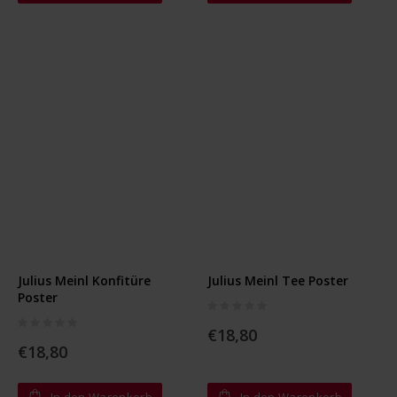
Julius Meinl Konfitüre
Julius Meinl Tee Poster
Poster
Rating:
0%
Rating:
0%
€18,80
€18,80
In den Warenkorb
In den Warenkorb