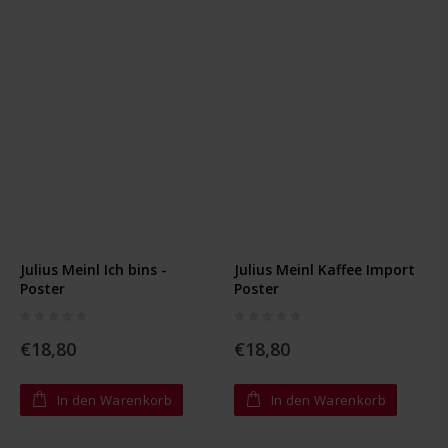
Julius Meinl Ich bins -
Julius Meinl Kaffee Import
Poster
Poster
Rating:
Rating:
0%
0%
€18,80
€18,80
In den Warenkorb
In den Warenkorb