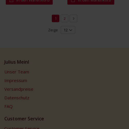
Seite
Sie lesen gerade die Seite
Seite
Seite
Weiter
1
2
Zeige
Julius Meinl
Unser Team
Impressum
Versandpreise
Datenschutz
FAQ
Customer Service
Customer Service