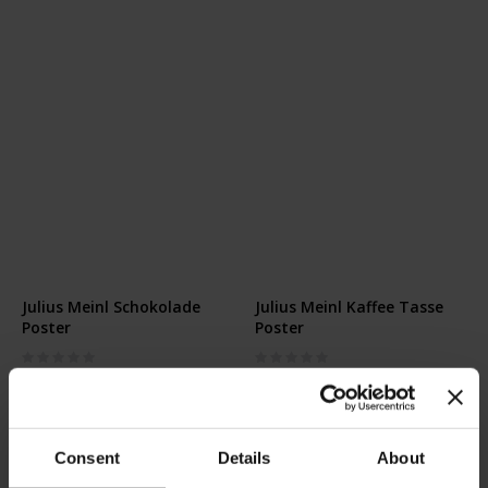
Julius Meinl Schokolade
Julius Meinl Kaffee Tasse
Poster
Poster
Rating:
Rating:
0%
0%
€18,80
€18,80
In den Warenkorb
In den Warenkorb
Consent
Details
About