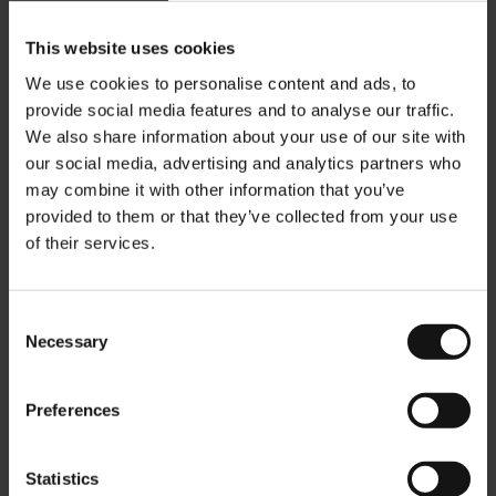
This website uses cookies
We use cookies to personalise content and ads, to
provide social media features and to analyse our traffic.
We also share information about your use of our site with
our social media, advertising and analytics partners who
may combine it with other information that you’ve
provided to them or that they’ve collected from your use
of their services.
Consent
Julius Meinl Kaffeekanne
Julius Meinl Kaffee
Necessary
Poster
Importhaus Poster
Selection
Rating:
Rating:
0%
0%
€18,80
€18,80
Preferences
In den Warenkorb
In den Warenkorb
Statistics