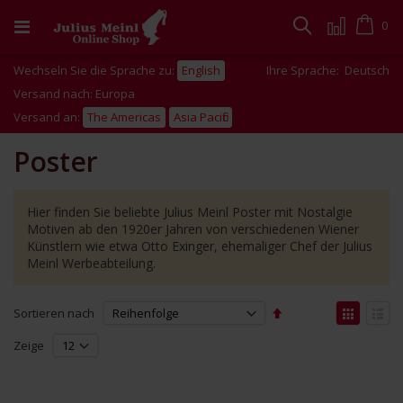
Zum
Inhalt
Cart
0
Suche
springen
Wechseln Sie die Sprache zu:
English
Ihre Sprache:
Deutsch
Versand nach: Europa
Versand an:
The Americas
Asia Pacific
Poster
Hier finden Sie beliebte Julius Meinl Poster mit Nostalgie
Motiven ab den 1920er Jahren von verschiedenen Wiener
Künstlern wie etwa Otto Exinger, ehemaliger Chef der Julius
Meinl Werbeabteilung.
Absteigend
Anzei
Sortieren nach
sortieren
als
Liste
Liste
Zeige