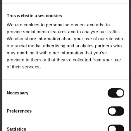
This website uses cookies
We use cookies to personalise content and ads, to
provide social media features and to analyse our traffic.
We also share information about your use of our site with
our social media, advertising and analytics partners who
may combine it with other information that you’ve
provided to them or that they’ve collected from your use
of their services.
Consent
Julius Meinl Teekiste - Big
More than a Moment Jute
Necessary
Selection
Bag Tee
Tasche - groß
Rating:
Rating:
0%
0%
Preferences
€80,00
€29,90
Statistics
In den Warenkorb
In den Warenkorb