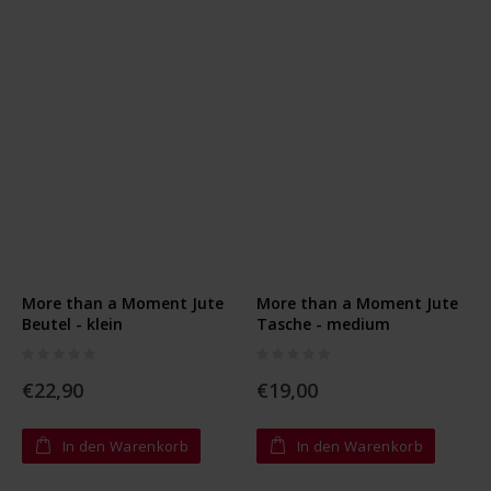
More than a Moment Jute
More than a Moment Jute
Beutel - klein
Tasche - medium
Rating:
Rating:
0%
0%
€22,90
€19,00
In den Warenkorb
In den Warenkorb