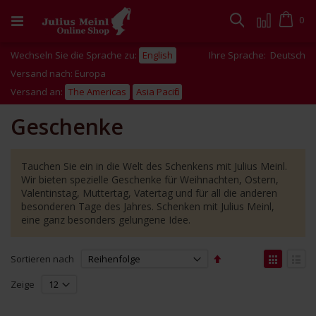
Zum
Inhalt
Cart
0
Suche
springen
Wechseln Sie die Sprache zu:
English
Ihre Sprache:
Deutsch
Versand nach: Europa
Versand an:
The Americas
Asia Pacific
Geschenke
Tauchen Sie ein in die Welt des Schenkens mit Julius Meinl.
Wir bieten spezielle Geschenke für Weihnachten, Ostern,
Valentinstag, Muttertag, Vatertag und für all die anderen
besonderen Tage des Jahres. Schenken mit Julius Meinl,
eine ganz besonders gelungene Idee.
Absteigend
Anzei
Sortieren nach
sortieren
als
Liste
Liste
Zeige