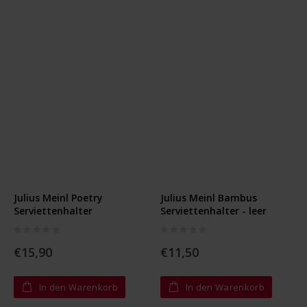
Julius Meinl Poetry
Julius Meinl Bambus
Serviettenhalter
Serviettenhalter - leer
Rating:
Rating:
0%
0%
€15,90
€11,50
In den Warenkorb
In den Warenkorb