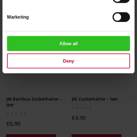
Marketing
Allow all
Deny
JM Bambus Zuckerhalter -
JM Zuckerhalter - leer
leer
Rating:
0%
Rating:
0%
€4,90
€6,90