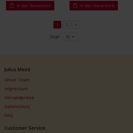
In den Warenkorb
In den Warenkorb
Seite
Sie lesen gerade die Seite
Seite
Seite
Weiter
1
2
Zeige
Julius Meinl
Unser Team
Impressum
Versandpreise
Datenschutz
FAQ
Customer Service