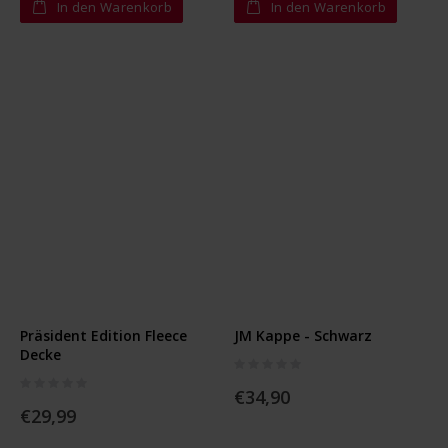
In den Warenkorb
In den Warenkorb
Präsident Edition Fleece
JM Kappe - Schwarz
Decke
Rating:
0%
Rating:
0%
€34,90
€29,99