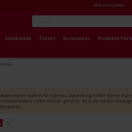
ÜBER JULIUS MEINL
Suche
Schokolade
Tassen
Accessoires
Produkte Pers
presso
ekt abgerundeten Kaffees für Espresso Zubereitung. Echter Wiener Esp
Hochland Arabica Kaffee Bohnen geröstet, die in den besten Anbaugeb
-Neuguinea.
eigend
Anzeigen
eren
als
Liste
Liste