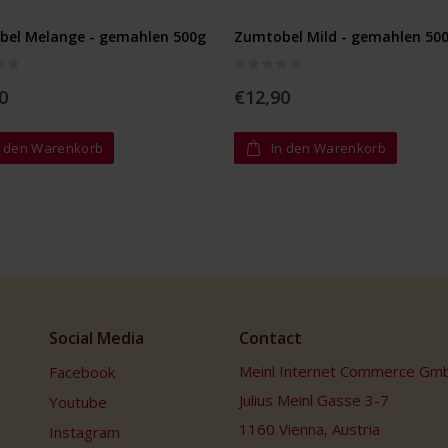
el Melange - gemahlen 500g
Zumtobel Mild - gemahlen 50
Rating:
0%
0
€12,90
n den Warenkorb
In den Warenkorb
Social Media
Contact
Meinl Internet Commerce Gm
Facebook
Julius Meinl Gasse 3-7
Youtube
1160 Vienna, Austria
Instagram