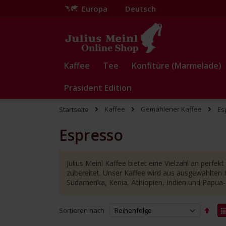
Europa
Deutsch
Zum
Inhalt
springen
Kaffee
Tee
Konfitüre (Marmelade)
Präsident Edition
Kaffee
Gemahlener Kaffee
Startseite
Es
Espresso
Julius Meinl Kaffee bietet eine Vielzahl an perf
zubereitet. Unser Kaffee wird aus ausgewählten 
Südamerika, Kenia, Äthiopien, Indien und Papua
Abst
Sortieren nach
sorti