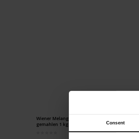
Wiener Melange Naturmild -
Buonar
Consent
gemahlen 1 kg
220g
Rating:
Rating:
0%
0%