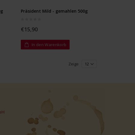
0g
Präsident Mild - gemahlen 500g
Rating:
0%
€15,90
In den Warenkorb
Zeige
bH