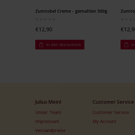
Zumtobel Creme - gemahlen 500g
Zumtob
Rating:
Rating:
0%
0%
€12,90
€12,9
In den Warenkorb
I
Julius Meinl
Customer Service
Unser Team
Customer Service
Impressum
My Account
Versandpreise