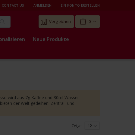
CONTACT US
ANMELDEN
EIN KONTO ERSTELLEN
Cart
Vergleichen
0
Suche
onalisieren
Neue Produkte
resso wird aus 7g Kaffee und 30ml Wasser
ieten der Welt gedeihen: Zentral- und
Zeige