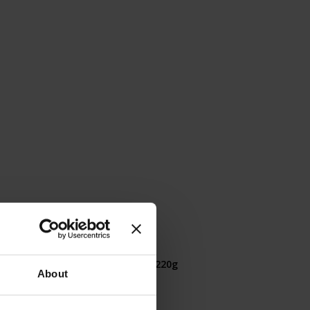
g
Präsident - gemahlen 220g
About
Rating:
0%
€12,90