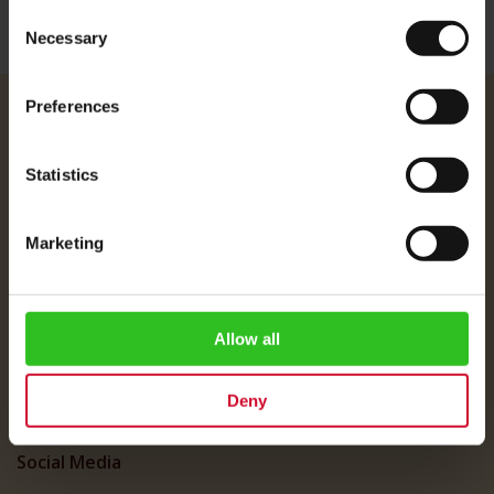
Consent
Necessary
Selection
Preferences
Julius Meinl
Unser Team
Statistics
Impressum
Versandpreise
Marketing
Datenschutz
FAQ
Allow all
Customer Service
Customer Service
Deny
My Account
Social Media