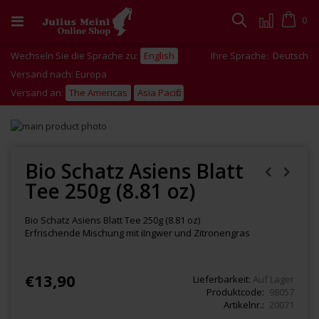
Zum
Inhalt
Cart
0
Suche
springen
Wechseln Sie die Sprache zu:
English
Ihre Sprache:
Deutsch
Versand nach: Europa
Versand an:
The Americas
Asia Pacific
Zum
Ende
Zum
der
Anfang
Bildgalerie
der
Bio Schatz Asiens Blatt
springen
Bildgalerie
Tee 250g (8.81 oz)
springen
Bio Schatz Asiens Blatt Tee 250g (8.81 oz)
Erfrischende Mischung mit iIngwer und Zitronengras
€13,90
Lieferbarkeit:
Auf Lager
Produktcode
98057
Artikelnr.
20071