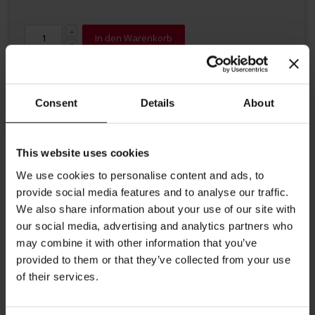
In den Warenkorb
Consent
Details
About
This website uses cookies
We use cookies to personalise content and ads, to
Details
provide social media features and to analyse our traffic.
We also share information about your use of our site with
Ein absoluter Favorit neu interpretiert: Wärmender Ingwer,
our social media, advertising and analytics partners who
natürliche Süße aus Äpfeln und würziges Zitronengras. Eine tolle
Kombination. Empfohlene Zubereitung: 3-5 Minuten Brühzeit.
may combine it with other information that you’ve
provided to them or that they’ve collected from your use
Weitere Informationen
of their services.