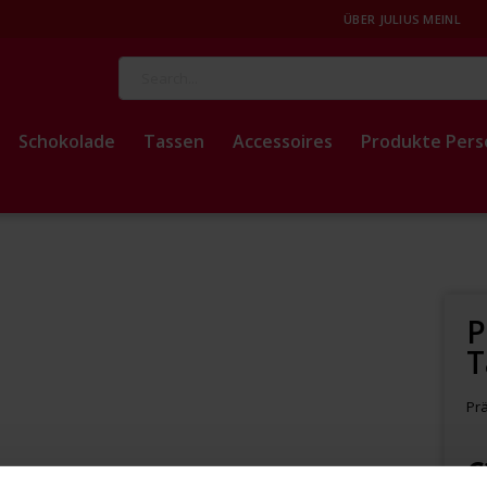
ÜBER JULIUS MEINL
Suche
Schokolade
Tassen
Accessoires
Produkte Pers
P
T
Pr
€