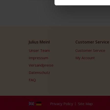
Julius Meinl
Customer Service
Unser Team
Customer Service
Impressum
My Account
Versandpreise
Datenschutz
FAQ
Privacy Policy
Site Map