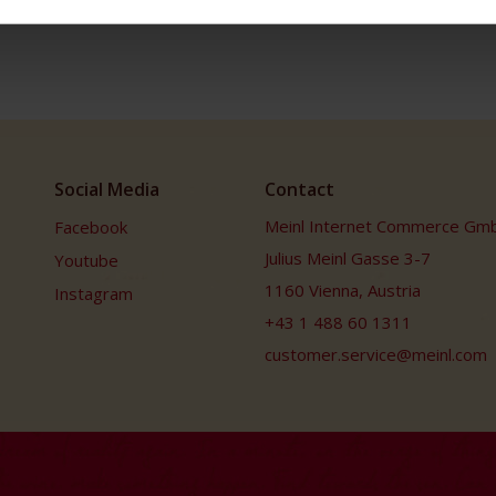
Social Media
Contact
Meinl Internet Commerce Gm
Facebook
Julius Meinl Gasse 3-7
Youtube
1160 Vienna, Austria
Instagram
+43 1 488 60 1311
customer.service@meinl.com