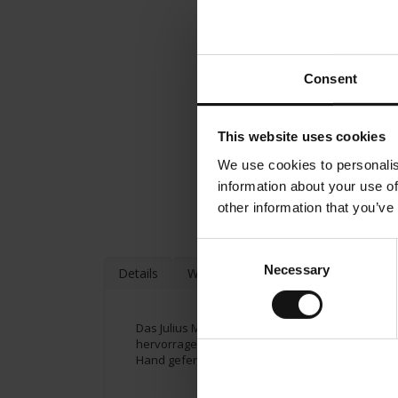
Consent
This website uses cookies
We use cookies to personalis
information about your use of
other information that you’ve
Consent
Necessary
Selection
Details
Weitere Informationen
Das Julius Meinl Milchkännchen wurde vom italien
hervorragend zum Servieren von Milch zu Ihrem 
Hand gefertigt.