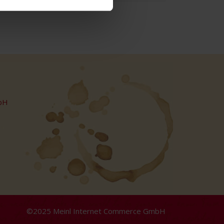
bH
©2025 Meinl Internet Commerce GmbH