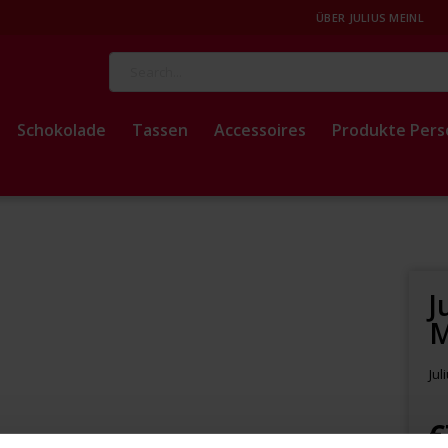
ÜBER JULIUS MEINL
Suche
Schokolade
Tassen
Accessoires
Produkte Pers
J
M
Jul
€