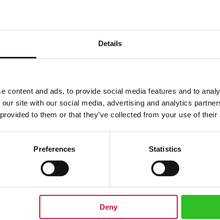
Details
e content and ads, to provide social media features and to analy
 our site with our social media, advertising and analytics partn
 provided to them or that they’ve collected from your use of their
Preferences
Statistics
isch- österreichischen Architekt und Designer Matteo Thun entworfen. Tra
Kaffee oder auch für frisch gepresste Zitrone für Ihren Tee. Fassungsv
Deny