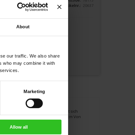
Artikelnr.
20637
About
In den Warenkorb
se our traffic. We also share
ers who may combine it with
 services.
Marketing
dition zeitgemäß inszeniert. Es eignet sich
ermögen bis zu 40ml Höhe Kännchen: 6 cm Von
Allow all