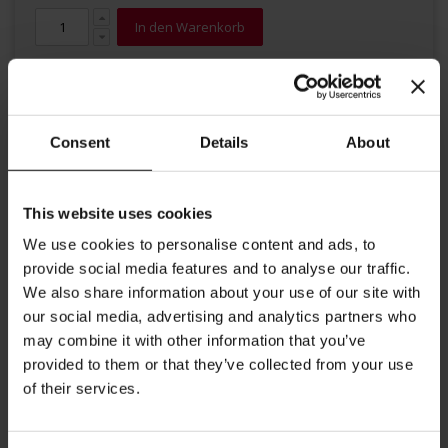
In den Warenkorb
Consent
Details
About
This website uses cookies
Details
We use cookies to personalise content and ads, to
provide social media features and to analyse our traffic.
Dieses Kännchen mit dem roten Julius Meinl Logo ergänzt diese
We also share information about your use of our site with
Tassen Serie. Es eignet sich hervorragend zum Servieren von
Milch zu Ihrem Kaffee oder auch für frisch gepresste Zitrone für
our social media, advertising and analytics partners who
Ihren Tee. Fassungsvermögen bis zu 40ml Höhe: 5,7 cm
may combine it with other information that you’ve
provided to them or that they’ve collected from your use
Weitere Informationen
of their services.