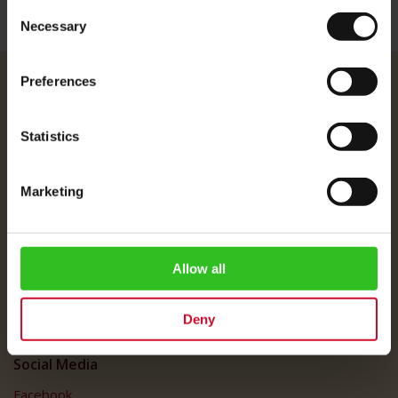
Consent
Necessary
Selection
Preferences
Julius Meinl
Unser Team
Statistics
Impressum
Versandpreise
Marketing
Datenschutz
FAQ
Customer Service
Allow all
Customer Service
Deny
My Account
Social Media
Facebook