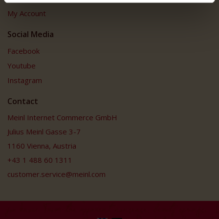
My Account
Social Media
Facebook
Youtube
Instagram
Contact
Meinl Internet Commerce GmbH
Julius Meinl Gasse 3-7
1160 Vienna, Austria
+43 1 488 60 1311
customer.service@meinl.com