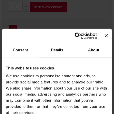
In den Warenkorb
Consent
Details
About
Details
This website uses cookies
Unsere Julius Meinl Milch Kännchen eignen sich hervorragend
We use cookies to personalise content and ads, to
zur Zubereitung des perfekten Milchschaums für Ihren
provide social media features and to analyse our traffic.
Lieblingskaffee oder zum Servieren von Milch.
We also share information about your use of our site with
our social media, advertising and analytics partners who
Höhe: 9 cm
may combine it with other information that you’ve
Volumen: 0,35 l / 350ml
provided to them or that they’ve collected from your use
Nicht Spülmaschinenfest
of their services.