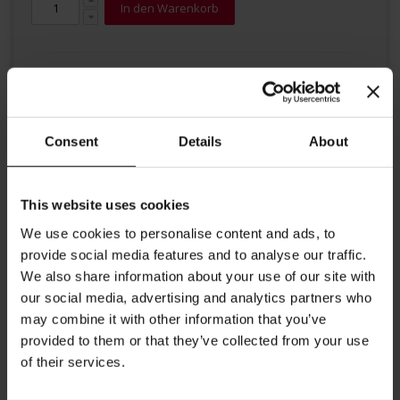
In den Warenkorb
Consent
Details
About
Details
This website uses cookies
Tees aus Nepal werden von wahren Teeliebhabern hoch
We use cookies to personalise content and ads, to
geschätzt und warten im Schatten Indiens darauf, entdeckt zu
provide social media features and to analyse our traffic.
werden. Die jungen Teeblätter mit einer Vielzahl goldener
We also share information about your use of our site with
Blattspitzen entwickeln im Aufguss einen süß-fruchtigen
Geschmack mit verführerischen Honignoten. Ein wahrer Schatz.
our social media, advertising and analytics partners who
Empfohlene Zubereitung:1 Gramm Tee auf 100 ml Wasser, Tee 3-
may combine it with other information that you’ve
5 Minuten bei einer Temperatur von 100 °C ziehen lassen.
provided to them or that they’ve collected from your use
Dimensionen: Fassungsvermögen: 630ml Höhe: 13.5 cm
Durchmesser: 10 cm
of their services.