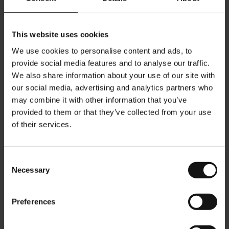
poetische Auszeit. Für diesen besonderen Moment, hat Matteo
Thun eine Tasse gestaltet, die versucht 'den Kuss der Muse’
einzufangen: schwarzes Porzellan, ein Logo aus echtem Gold
This website uses cookies
und ein unvollendeter goldener Pinselstrich. Beim Blick in die
We use cookies to personalise content and ads, to
Tasse, geprägt mit dem goldenen Gründungsjahr, wird der
provide social media features and to analyse our traffic.
gesamte Charme der Wiener Kaffeehaus Tradition wach und
We also share information about your use of our site with
inspiriert zu speziellem Genuss.
our social media, advertising and analytics partners who
may combine it with other information that you’ve
provided to them or that they’ve collected from your use
Nur per Hand waschen!
of their services.
Fassungsvermögen bis zu 40ml
Höhe Kännchen: 6 cm
Consent
Necessary
Selection
Von Hand gefertigt.
Preferences