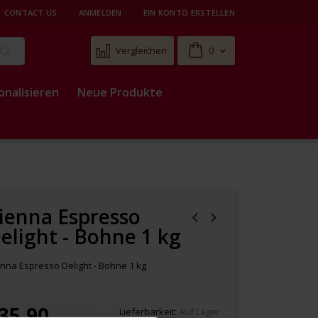
CONTACT US
ANMELDEN
EIN KONTO ERSTELLEN
Cart
Vergleichen
0
Suche
onalisieren
Neue Produkte
ienna Espresso
elight - Bohne 1 kg
nna Espresso Delight - Bohne 1 kg
35,90
Lieferbarkeit:
Auf Lager