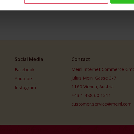
Social Media
Contact
Meinl Internet Commerce Gm
Facebook
Julius Meinl Gasse 3-7
Youtube
1160 Vienna, Austria
Instagram
+43 1 488 60 1311
customer.service@meinl.com