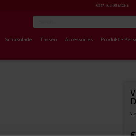
ÜBER JULIUS MEINL
Suche
Schokolade
Tassen
Accessoires
Produkte Pers
V
D
Vie
€