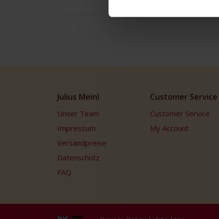
Julius Meinl
Customer Service
Unser Team
Customer Service
Impressum
My Account
Versandpreise
Datenschutz
FAQ