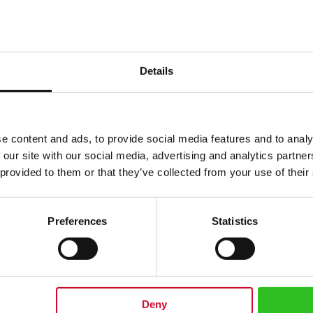
Details
e content and ads, to provide social media features and to analy
 our site with our social media, advertising and analytics partn
 provided to them or that they’ve collected from your use of their
Preferences
Statistics
ertige Ursprünge kombiniert, für ein herrlich harmonisches Gefühl. Er bee
gen Farbe. Diese ausgewogene Mischung hat einen reichen und runden K
nhaltender, schokoladiger Nachgeschmack macht ihn noch unvergesslicher
 Zitrus-Note, schokoladiger Nachgeschmack
Deny