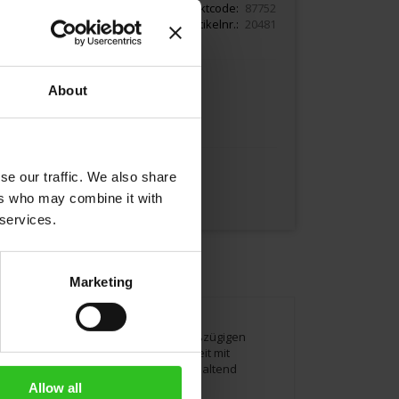
Produktcode
87752
Artikelnr.
20481
About
In den Warenkorb
se our traffic. We also share
ers who may combine it with
 services.
Marketing
indruckt Sie sofort mit einer sehr großzügigen
örper sowie eine angenehme Sanftheit mit
. Röstung: dunkel Crema: Reich & anhaltend
Allow all