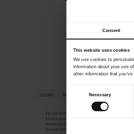
Consent
This website uses cookies
We use cookies to personalis
information about your use of
other information that you’ve
Consent
Details
Weitere Informationen
Necessary
Selection
Ein schöner, nachhaltiger Kaffee, der fünf hochw
Crema und einer verlockenden intensiven nussi
einem leichten touch von Zitronensäure. Sein a
Aroma: Reichhaltig, fruchtig Geschmack: Subtile