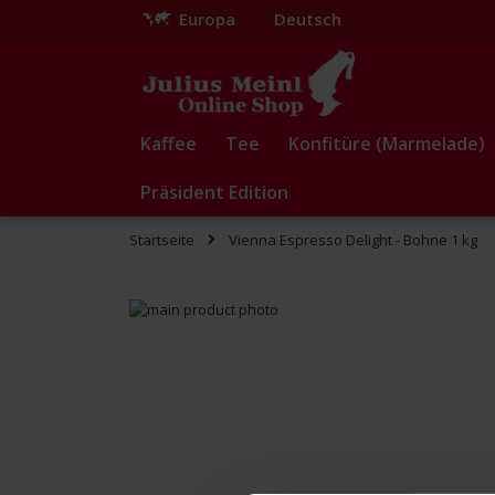
Europa
Deutsch
Zum
Inhalt
springen
Kaffee
Tee
Konfitüre (Marmelade)
Präsident Edition
Startseite
Vienna Espresso Delight - Bohne 1 kg
Zum
Ende
Zum
der
Anfang
Bildgalerie
der
springen
Bildgalerie
springen