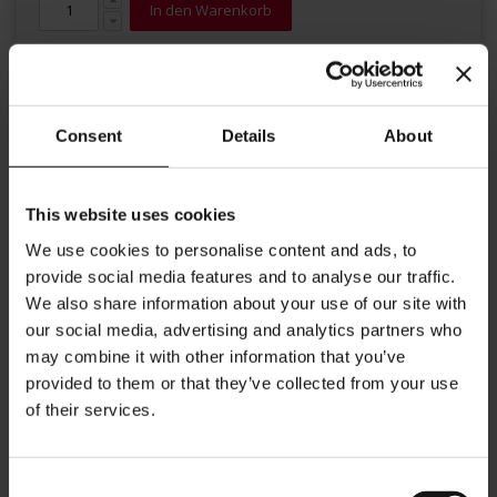
In den Warenkorb
Consent
Details
About
This website uses cookies
Details
We use cookies to personalise content and ads, to
provide social media features and to analyse our traffic.
Julius Meinl Cappuccino Tasse mit Untersetzer und dem Julius
We also share information about your use of our site with
Meinl Logo in rot. Für den Genuss eines italienischen Cappuccino,
eines Café Latte oder eines Milchkaffees. Fassungsvermögen:
our social media, advertising and analytics partners who
180ml Durchmesser Tasse: 9,5 cm. Durchmesser Untertasse: 14,5
may combine it with other information that you’ve
cm Höhe Tasse: 9,5 cm
provided to them or that they’ve collected from your use
of their services.
Consent