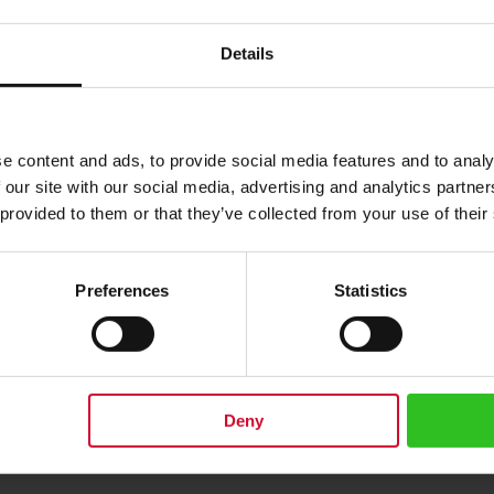
Details
e content and ads, to provide social media features and to analy
 our site with our social media, advertising and analytics partn
 provided to them or that they’ve collected from your use of their
Preferences
Statistics
耳目一新的薄荷味（来自奥地利的苹果薄荷）突出显示。 大袋茶酿造说明： 将
Deny