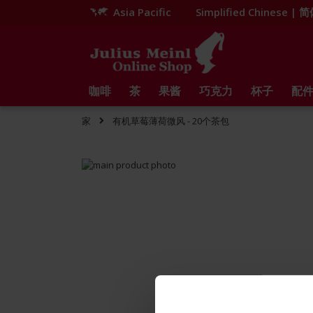
Asia Pacific
Simplified Chinese |
跳
到
内
容
咖啡
茶
果酱
巧克力
杯子
配
家
有机草莓薄荷微风 - 20个茶包
Skip
to
Skip
the
to
end
the
of
beginning
the
of
images
the
gallery
images
gallery