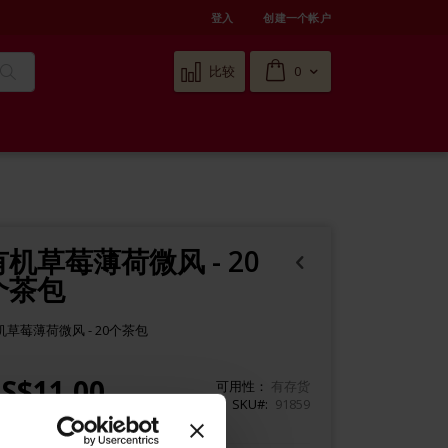
登入
创建一个帐户
Cart
比较
0
搜
索
有机草莓薄荷微风 - 20
个茶包
机草莓薄荷微风 - 20个茶包
S$11.00
可用性：
有存货
SKU#
91859