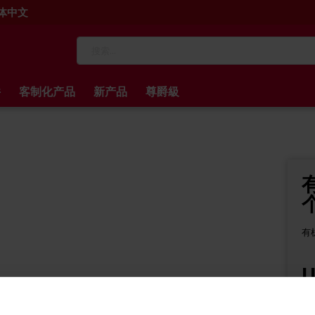
 简体中文
搜
索
件
客制化产品
新产品
尊爵級
有
U