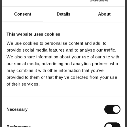
Consent
Details
About
This website uses cookies
We use cookies to personalise content and ads, to
provide social media features and to analyse our traffic.
We also share information about your use of our site with
our social media, advertising and analytics partners who
may combine it with other information that you’ve
Julius Meinl磁铁套装
Julius Meinl银服务托盘
provided to them or that they’ve collected from your use
Rating:
Rating:
of their services.
0%
0%
US$8.25
US$7.42
Consent
添加到购物车
添加到购物车
Necessary
Selection
Preferences