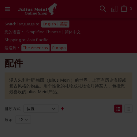
跳
到
Cart
0
搜
内
容
索
Switch language to:
English | 英语
您的语言：
Simplified Chinese | 简体中文
Shipping to: Asia Pacific
运送到：
The Americas
Europa
配件
浸入朱利叶斯·梅因（Julius Meinl）的世界，上面有历史海报或
复古风格的物品。用个性化的礼物或礼物盒对待某人，包括您
最喜欢的Julius Meinl产品。
Set
View
排序方式
Descending
as
网
列
Direction
展示
格
表