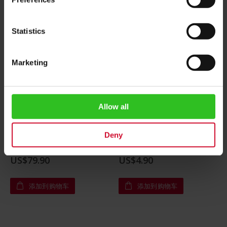
Statistics
Marketing
Allow all
Julius Meinl节日礼物盒
Julius Meinl Tiger Magnet
Deny
Rating:
Rating:
0%
0%
US$79.90
US$4.90
添加到购物车
添加到购物车