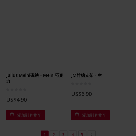
Julius Meinl磁铁 - Meinl巧克
JM竹糖支架 - 空
力
Rating:
0%
Rating:
0%
US$6.90
US$4.90
添加到购物车
添加到购物车
页
您目前正在阅读页面
页
页
页
页
页
下一个
1
2
3
4
5