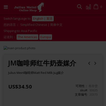
跳
到
Cart
0
搜
内
容
索
Switch language to:
English | 英语
您的语言：
Simplified Chinese | 简体中文
Shipping to: Asia Pacific
运送到：
The Americas
Europa
Skip
to
Skip
the
to
end
the
JM咖啡师红牛奶壶媒介
of
beginning
the
of
Julius Meinl咖啡师Matt Red Milk Jug媒介
images
the
gallery
images
gallery
US$34.50
可用性：
有存货
sku
93635
文章编号
20373