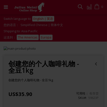
跳
到
Cart
0
搜
内
容
索
Switch language to:
English | 英语
您的语言：
Simplified Chinese | 简体中文
Shipping to: Asia Pacific
运送到：
The Americas
Europa
Skip
to
Skip
the
to
end
the
创建您的个人咖啡礼物 -
of
beginning
全豆1kg
the
of
images
the
gallery
images
创建您的个人咖啡礼物 - 全豆1kg
gallery
US$35.90
可用性：
有存货
SKU#
59623P