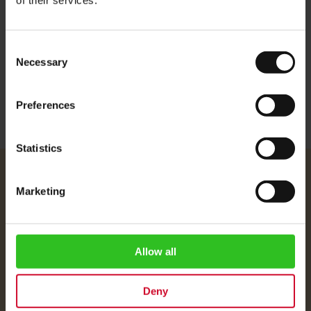
of their services.
品牌不同。 虽然许多意大利品牌在咖啡中添加了Rubusta Bean，但
Julius Meinl只使用Arabica Beans。咖啡豆来自东美高地，是世界上
最好的咖啡种植地区。略深色的烤肉在果味和苦味之间取得了微妙的
平衡，从而创造了精致的意式浓缩咖啡体验。 烤：中等黑暗 Crema：
Consent
浅棕色，持久 香气：精致 风味：平衡，全身
Necessary
Selection
Preferences
Statistics
Julius Meinl
Marketing
关于我们
公司信息 / 法律声明
运费说明
Allow all
数据保护
常见问题
Deny